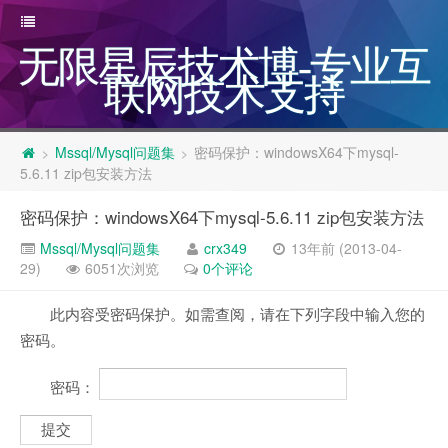
无限星辰技术博-专业互
联网技术支持
Mssql/Mysql问题集
密码保护：windowsX64下mysql-
>
>
5.6.11 zip包安装方法
密码保护：windowsX64下mysql-5.6.11 zip包安装方法
Mssql/Mysql问题集
crx349
13年前 (2013-04-
29)
6051次浏览
0个评论
此内容受密码保护。如需查阅，请在下列字段中输入您的
密码。
密码：