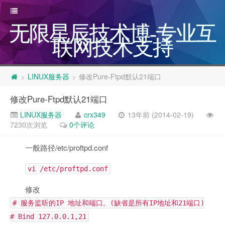
无限星辰技术博-专业互
联网技术支持
LINUX服务器
修改Pure-Ftpd默认21端口
>
>
修改Pure-Ftpd默认21端口
LINUX服务器
crx349
13年前 (2014-02-19)
7230次浏览
0个评论
一般路径/etc/proftpd.conf
vi /etc/proftpd.conf
修改
# 服务监听的IP 地址和端口。(缺省是所有IP地址和21端口)
# Bind 127.0.0.1,21