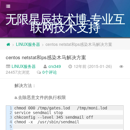
无限星辰技术博-专业互
联网技术支持
LINUX服务器
centos netstat和ps感染木马解决方案
>
>
centos netstat和ps感染木马解决方案
LINUX服务器
crx349
12年前 (2015-01-26)
24457次浏览
0个评论
解决方法：
a.去除恶意文件的执行权限
1

chmod 000 /tmp/gates.lod   /tmp/moni.lod    

2

service sendmail stop

3

chkconfig --level 345 sendmail off

4

chmod -x  /usr/sbin/sendmail

5
