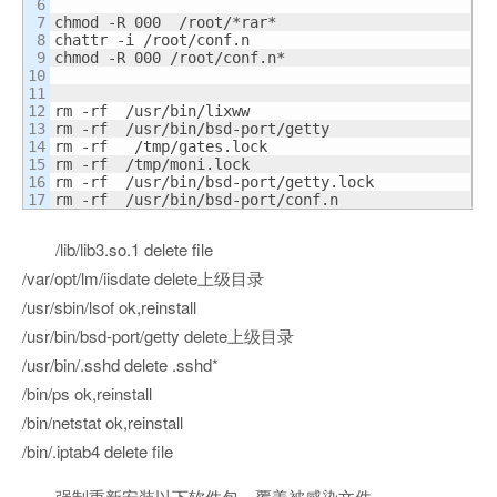
6

7

chmod -R 000  /root/*rar*

8

chattr -i /root/conf.n

9

chmod -R 000 /root/conf.n*

10

11

12

rm -rf  /usr/bin/lixww

13

rm -rf  /usr/bin/bsd-port/getty

14

rm -rf   /tmp/gates.lock

15

rm -rf  /tmp/moni.lock

16

rm -rf  /usr/bin/bsd-port/getty.lock

rm -rf  /usr/bin/bsd-port/conf.n
/lib/lib3.so.1 delete file
/var/opt/lm/iisdate delete上级目录
/usr/sbin/lsof ok,reinstall
/usr/bin/bsd-port/getty delete上级目录
/usr/bin/.sshd delete .sshd*
/bin/ps ok,reinstall
/bin/netstat ok,reinstall
/bin/.iptab4 delete file
强制重新安装以下软件包，覆盖被感染文件