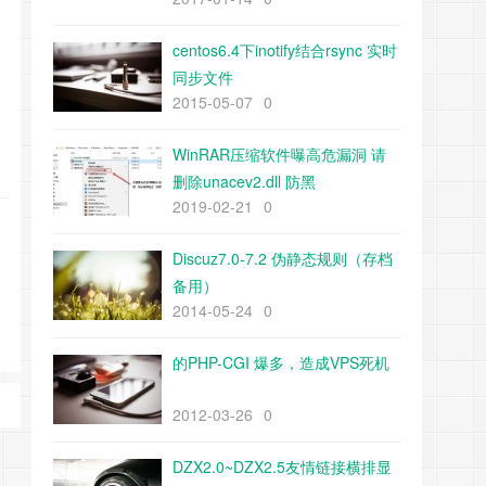
centos6.4下inotify结合rsync 实时
同步文件
2015-05-07
0
WinRAR压缩软件曝高危漏洞 请
删除unacev2.dll 防黑
2019-02-21
0
Discuz7.0-7.2 伪静态规则（存档
备用）
2014-05-24
0
的PHP-CGI 爆多，造成VPS死机
2012-03-26
0
DZX2.0~DZX2.5友情链接横排显