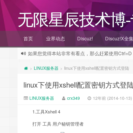
无限星辰技术博
首页
业界动态
Discuz!
Discuz!X
如果您觉得本站非常有看点，那么赶紧使用Ctrl+D
好集导航开张了，传送门：
好集导航
LINUX服务器
linux下使用xshell配置密钥方式登陆
>
>
欢迎访问无限星辰技术博客，推荐使用最新版火狐浏
linux下使用xshell配置密钥方式登
LINUX服务器
crx349
12年前 (2014-10-13)
1.工具Xshell 4
打开 工具 用户秘钥管理者