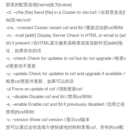
群里的配置选项[name]改为[value]
-cf, –cfile [file] Send [file] in a Cluster to /etc/csf/ //在群里发送[f
ile]至/etc/csf/
-crs, –crestart Cluster restart csf and lfd //重新启动群csf和lfd
-m, –mail [addr] Display Server Check in HTML or email to [ad
dr] if present //在HTML显示服务器检查或发送邮件至[addr]地
址，如果存在的话
-c, –check Check for updates to csf but do not upgrade //检查c
sf更新但不更新
-u, –update Check for updates to csf and upgrade if available //
检查csf更新并更新，如果可以的话
-uf Force an update of csf //强制更新csf
-x, –disable Disable csf and lfd //禁用csf和lfd
-e, –enable Enable csf and lfd if previously disabled //启用之前
禁用的csf和lfd
-v, –version Show csf version //显示csf版本
您可以通过这些选项方便快捷地控制和查看csf。所有的csf配