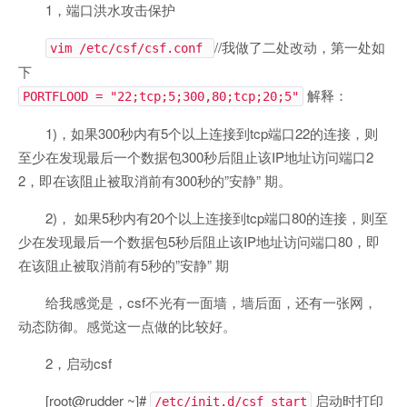
1，端口洪水攻击保护
//我做了二处改动，第一处如
vim /etc/csf/csf.conf
下
解释：
PORTFLOOD = "22;tcp;5;300,80;tcp;20;5"
1)，如果300秒内有5个以上连接到tcp端口22的连接，则
至少在发现最后一个数据包300秒后阻止该IP地址访问端口2
2，即在该阻止被取消前有300秒的”安静” 期。
2)， 如果5秒内有20个以上连接到tcp端口80的连接，则至
少在发现最后一个数据包5秒后阻止该IP地址访问端口80，即
在该阻止被取消前有5秒的”安静” 期
给我感觉是，csf不光有一面墙，墙后面，还有一张网，
动态防御。感觉这一点做的比较好。
2，启动csf
[root@rudder ~]#
启动时打印
/etc/init.d/csf start