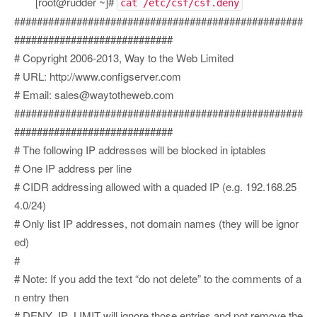
[root@rudder ~]#
cat /etc/csf/csf.deny
###################################################
############################
# Copyright 2006-2013, Way to the Web Limited
# URL: http://www.configserver.com
# Email: sales@waytotheweb.com
###################################################
############################
# The following IP addresses will be blocked in iptables
# One IP address per line
# CIDR addressing allowed with a quaded IP (e.g. 192.168.25
4.0/24)
# Only list IP addresses, not domain names (they will be ignor
ed)
#
# Note: If you add the text “do not delete” to the comments of a
n entry then
# DENY_IP_LIMIT will ignore those entries and not remove the