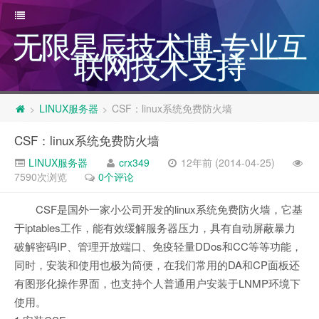
无限星辰技术博-专业互
联网技术支持
LINUX服务器
CSF：linux系统免费防火墙
>
>
CSF：linux系统免费防火墙
LINUX服务器
crx349
12年前 (2014-04-25)
7590次浏览
0个评论
CSF是国外一家小公司开发的linux系统免费防火墙，它基
于iptables工作，能有效缓解服务器压力，具有自动屏蔽暴力
破解密码IP、管理开放端口、免疫轻量DDos和CC等等功能，
同时，安装和使用也极为简便，在我们常用的DA和CP面板还
有图形化操作界面，也支持个人普通用户安装于LNMP环境下
使用。