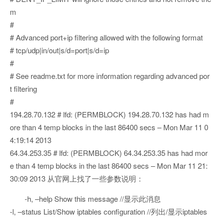
m
#
# Advanced port+ip filtering allowed with the following format
# tcp/udp|in/out|s/d=port|s/d=ip
#
# See readme.txt for more information regarding advanced por
t filtering
#
194.28.70.132 # lfd: (PERMBLOCK) 194.28.70.132 has had m
ore than 4 temp blocks in the last 86400 secs – Mon Mar 11 0
4:19:14 2013
64.34.253.35 # lfd: (PERMBLOCK) 64.34.253.35 has had mor
e than 4 temp blocks in the last 86400 secs – Mon Mar 11 21:
30:09 2013 从官网上找了一些参数说明：
-h, –help Show this message //显示此消息
-l, –status List/Show iptables configuration //列出/显示iptables