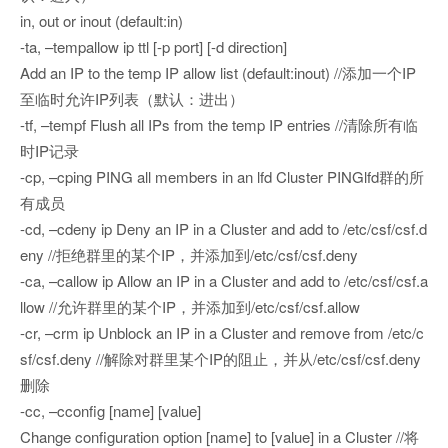
in, out or inout (default:in)
-ta, –tempallow ip ttl [-p port] [-d direction]
Add an IP to the temp IP allow list (default:inout) //添加一个IP
至临时允许IP列表（默认：进出）
-tf, –tempf Flush all IPs from the temp IP entries //清除所有临
时IP记录
-cp, –cping PING all members in an lfd Cluster PINGlfd群的所
有成员
-cd, –cdeny ip Deny an IP in a Cluster and add to /etc/csf/csf.d
eny //拒绝群里的某个IP，并添加到/etc/csf/csf.deny
-ca, –callow ip Allow an IP in a Cluster and add to /etc/csf/csf.a
llow //允许群里的某个IP，并添加到/etc/csf/csf.allow
-cr, –crm ip Unblock an IP in a Cluster and remove from /etc/c
sf/csf.deny //解除对群里某个IP的阻止，并从/etc/csf/csf.deny
删除
-cc, –cconfig [name] [value]
Change configuration option [name] to [value] in a Cluster //将