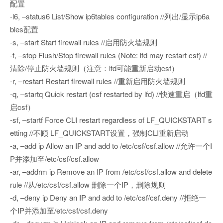
配置
-l6, –status6 List/Show ip6tables configuration //列出/显示ip6a
bles配置
-s, –start Start firewall rules //启用防火墙规则
-f, –stop Flush/Stop firewall rules (Note: lfd may restart csf) //
清除/停止防火墙规则（注意：lfd可能重新启动csf）
-r, –restart Restart firewall rules //重新启用防火墙规则
-q, –startq Quick restart (csf restarted by lfd) //快速重启（lfd重
启csf）
-sf, –startf Force CLI restart regardless of LF_QUICKSTART s
etting //不顾 LF_QUICKSTART设置，强制CLI重新启动
-a, –add ip Allow an IP and add to /etc/csf/csf.allow //允许一个I
P并添加至/etc/csf/csf.allow
-ar, –addrm ip Remove an IP from /etc/csf/csf.allow and delete
rule //从/etc/csf/csf.allow 删除一个IP，删除规则
-d, –deny ip Deny an IP and add to /etc/csf/csf.deny //拒绝一
个IP并添加至/etc/csf/csf.deny