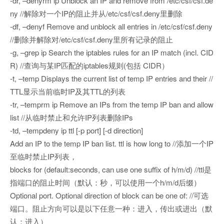
-dr, –denyrm ip Unblock an IP and remove from /etc/csf/csf.de
ny //解除对一个IP的阻止并从/etc/csf/csf.deny里删除
-df, –denyf Remove and unblock all entries in /etc/csf/csf.deny
//删除并解除对/etc/csf/csf.deny里所有记录的阻止
-g, –grep ip Search the iptables rules for an IP match (incl. CID
R) //查询与某IP匹配的iptables规则(包括 CIDR）
-t, –temp Displays the current list of temp IP entries and their //
TTL显示当前临时IP及其TTL的列表
-tr, –temprm ip Remove an IPs from the temp IP ban and allow
list //从临时禁止和允许IP列表删除IPs
-td, –tempdeny ip ttl [-p port] [-d direction]
Add an IP to the temp IP ban list. ttl is how long to //添加一个IP
至临时禁止IP列表，
blocks for (default:seconds, can use one suffix of h/m/d) //ttl是
指端口的阻止时间（默认：秒，可以使用一个h/m/d后缀）
Optional port. Optional direction of block can be one of: //可选
端口。阻止方向可以是以下任意一种：进入，传出或进出（默
认：进入）