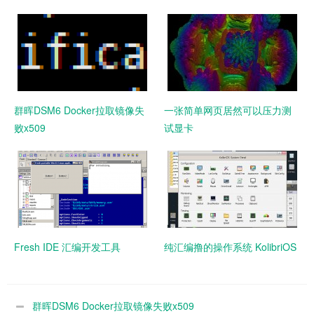
群晖DSM6 Docker拉取镜像失
一张简单网页居然可以压力测
败x509
试显卡
Fresh IDE 汇编开发工具
纯汇编撸的操作系统 KolibriOS
群晖DSM6 Docker拉取镜像失败x509