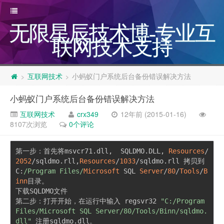
无限星辰技术博-专业互
联网技术支持
互联网技术
小蚂蚁门户系统后台备份错误解决方法
>
>
小蚂蚁门户系统后台备份错误解决方法
互联网技术
crx349
12年前 (2015-01-16)
8107次浏览
0个评论
第一步：首先将
msvcr71
.
dll
,
  SQLDMO
.
DLL
,
Resources
/
2052
/
sqldmo
.
rll
,
Resources
/
1033
/
sqldmo
.
rll 
拷贝到
C
:
/Program Files/
Microsoft
 SQL 
Server
/
80
/
Tools
/
B
inn
目录。
下载
SQLDMO
文件
第二步：打开开始，在运行中输入
 regsvr32 
"C:/Program 
Files/Microsoft SQL Server/80/Tools/Binn/sqldmo.
dll"
注册
sqldmo
.
dll
。