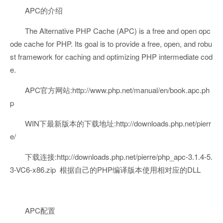
APC的介绍
The Alternative PHP Cache (APC) is a free and open opc
ode cache for PHP. Its goal is to provide a free, open, and robu
st framework for caching and optimizing PHP intermediate cod
e.
APC官方网站:http://www.php.net/manual/en/book.apc.ph
p
WIN下最新版本的下载地址:http://downloads.php.net/pierr
e/
下载连接:http://downloads.php.net/pierre/php_apc-3.1.4-5.
3-VC6-x86.zip 根据自己的PHP编译版本使用相对应的DLL
APC配置