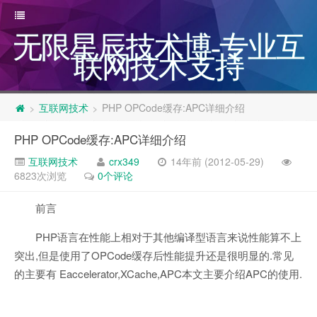
无限星辰技术博-专业互
联网技术支持
互联网技术
PHP OPCode缓存:APC详细介绍
>
>
PHP OPCode缓存:APC详细介绍
互联网技术
crx349
14年前 (2012-05-29)
6823次浏览
0个评论
前言
PHP语言在性能上相对于其他编译型语言来说性能算不上
突出,但是使用了OPCode缓存后性能提升还是很明显的.常见
的主要有 Eaccelerator,XCache,APC本文主要介绍APC的使用.