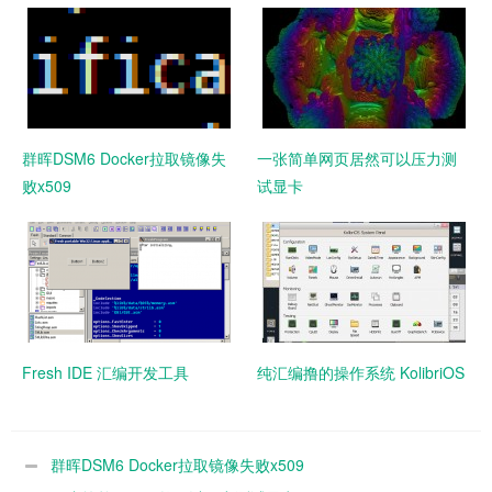
群晖DSM6 Docker拉取镜像失
一张简单网页居然可以压力测
败x509
试显卡
Fresh IDE 汇编开发工具
纯汇编撸的操作系统 KolibriOS
群晖DSM6 Docker拉取镜像失败x509