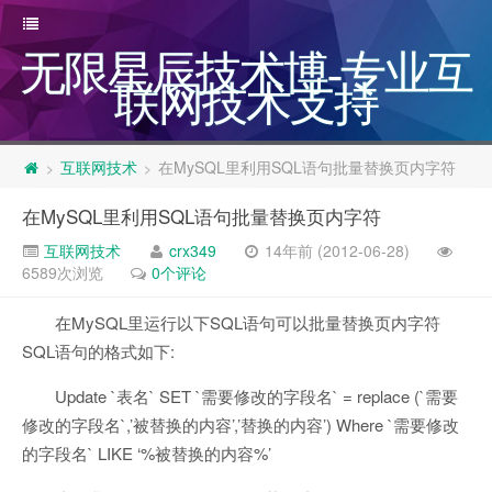
无限星辰技术博-专业互
联网技术支持
互联网技术
在MySQL里利用SQL语句批量替换页内字符
>
>
在MySQL里利用SQL语句批量替换页内字符
互联网技术
crx349
14年前 (2012-06-28)
6589次浏览
0个评论
在MySQL里运行以下SQL语句可以批量替换页内字符
SQL语句的格式如下:
Update `表名` SET `需要修改的字段名` = replace (`需要
修改的字段名`,’被替换的内容’,’替换的内容’) Where `需要修改
的字段名` LIKE ‘%被替换的内容%’