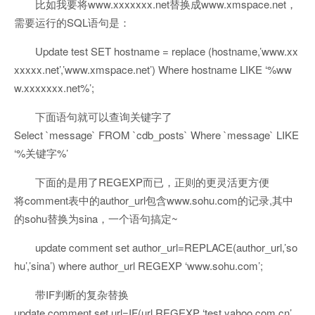
比如我要将www.xxxxxxx.net替换成www.xmspace.net，
需要运行的SQL语句是：
Update test SET hostname = replace (hostname,’www.xx
xxxxx.net’,’www.xmspace.net’) Where hostname LIKE ‘%ww
w.xxxxxxx.net%’;
下面语句就可以查询关键字了
Select `message` FROM `cdb_posts` Where `message` LIKE
‘%关键字%’
下面的是用了REGEXP而已，正则的更灵活更方便
将comment表中的author_url包含www.sohu.com的记录,其中
的sohu替换为sina，一个语句搞定~
update comment set author_url=REPLACE(author_url,’so
hu’,’sina’) where author_url REGEXP ‘www.sohu.com’;
带IF判断的复杂替换
update comment set url=IF(url REGEXP ‘test.yahoo.com.cn’,