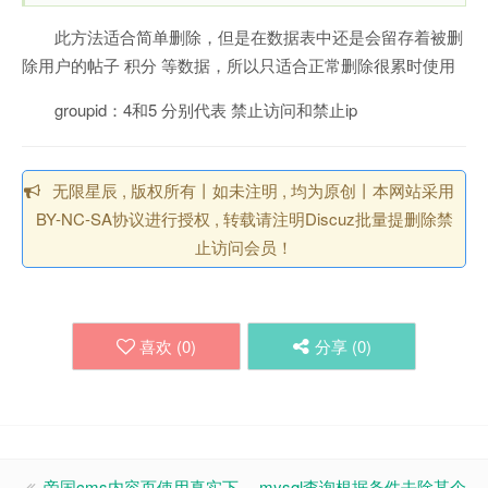
此方法适合简单删除，但是在数据表中还是会留存着被删
除用户的帖子 积分 等数据，所以只适合正常删除很累时使用
groupid：4和5 分别代表 禁止访问和禁止ip
无限星辰 , 版权所有丨如未注明 , 均为原创丨本网站采用
BY-NC-SA协议进行授权 , 转载请注明Discuz批量提删除禁
止访问会员！
喜欢 (
0
)
分享 (
0
)
帝国cms内容页使用真实下
mysql查询根据条件去除某个