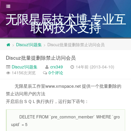
无限星辰技术博-专业互
联网技术支持
Discuz!问题集
Discuz批量提删除禁止访问会员
>
>
Discuz批量提删除禁止访问会员
Discuz!问题集
crx349
14年前 (2013-04-10)
14156次浏览
0个评论
无限星辰工作室www.xmspace.net 提供一个批量删除的
禁止访问用户的方法
开启后台ＳＱＬ执行执行，运行如下语句：
DELETE FROM `pre_common_member` WHERE `gro
upid` = 5